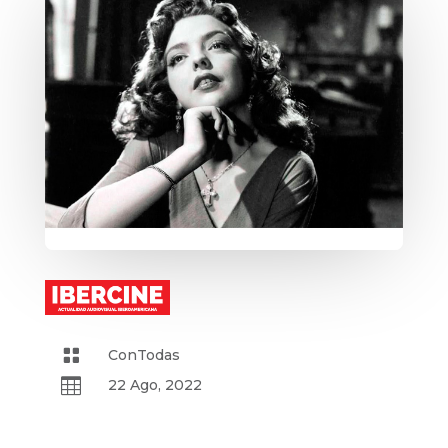

ConTodas

22 Ago, 2022