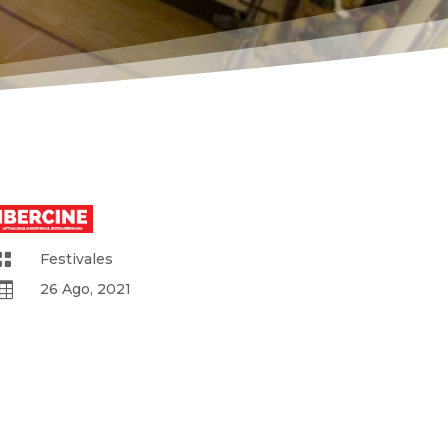

Festivales

26 Ago, 2021