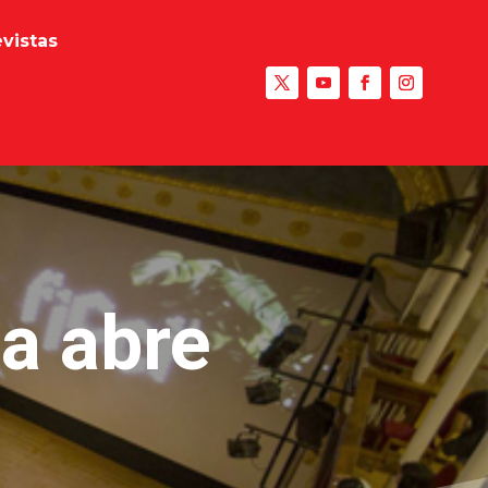
evistas
na abre