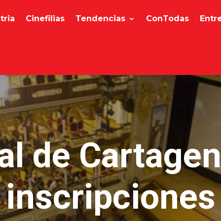
tria
Cinefilias
Tendencias
ConTodas
Entr
al de Cartage
inscripciones