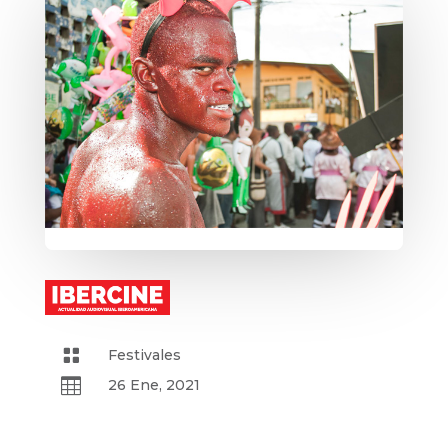

Festivales

26 Ene, 2021