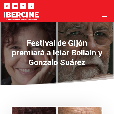
Festival de Gijón
premiará a Iciar Bollaín y
Gonzalo Suárez