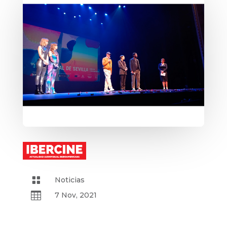

Noticias

7 Nov, 2021