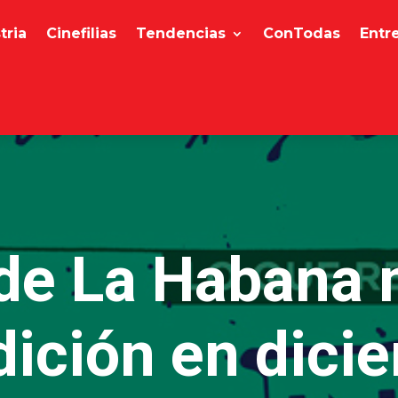
tria
Cinefilias
Tendencias
ConTodas
Entr
 de La Habana
dición en dici