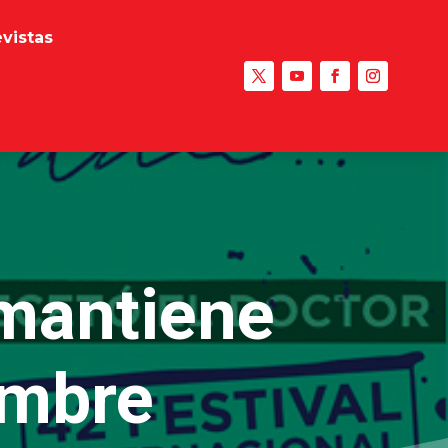
evistas
 mantiene
embre