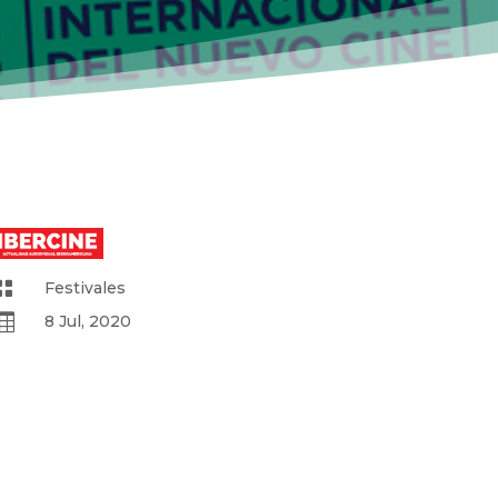

Festivales

8 Jul, 2020