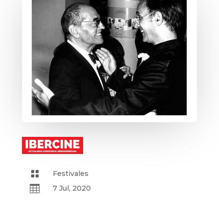

Festivales

7 Jul, 2020