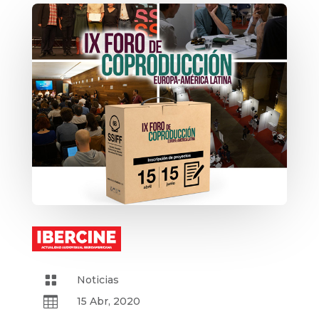

Noticias

15 Abr, 2020