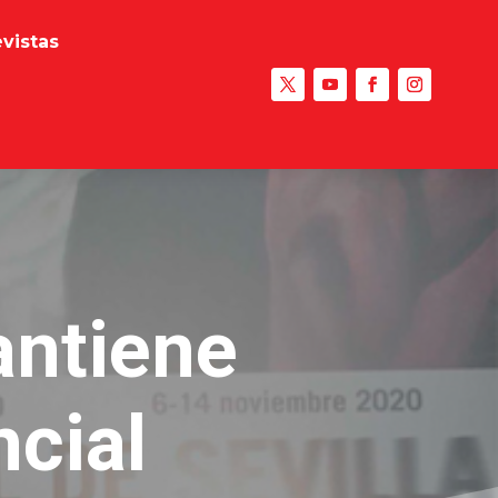
evistas
antiene
ncial