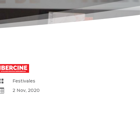

Festivales

2 Nov, 2020