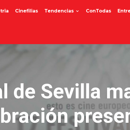
tria
Cinefilias
Tendencias
ConTodas
Entr
al de Sevilla m
bración prese