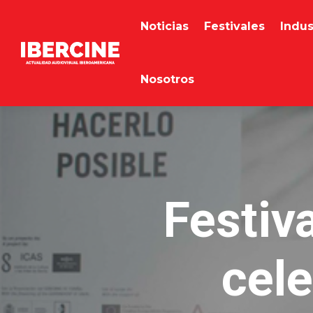
Noticias
Festivales
Indus
Nosotros
Festiv
cele