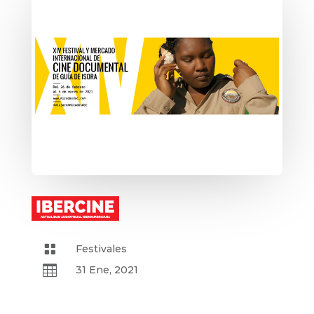

Festivales

31 Ene, 2021