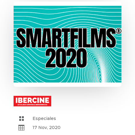

Especiales

17 Nov, 2020