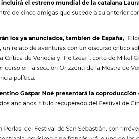
incluirá el estreno mundial de la catalana Laur
ntro de cinco amigas que sucede a su anterior corto
arán los ya anunciados, también de España,
“Ello
un relato de aventuras con un discurso crítico so
a Crítica de Venecia y “Heltzear”, corto de Mikel 
curso en la sección Orizzonti de la Mostra de Ven
cia política.
gentino Gaspar Noé presentará la coproducción 
 dos ancianos, título recuperado del Festival de C
 Perlas, del Festival de San Sebastián, con “Irrév
contraola: novísimo cine francés, y fue uno de los 