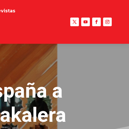
evistas
spaña a
akalera