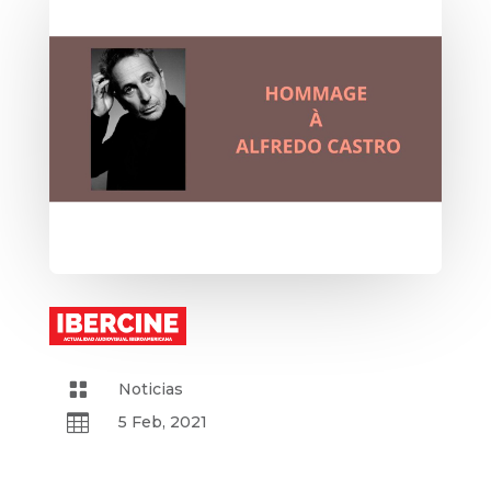

Noticias

5 Feb, 2021