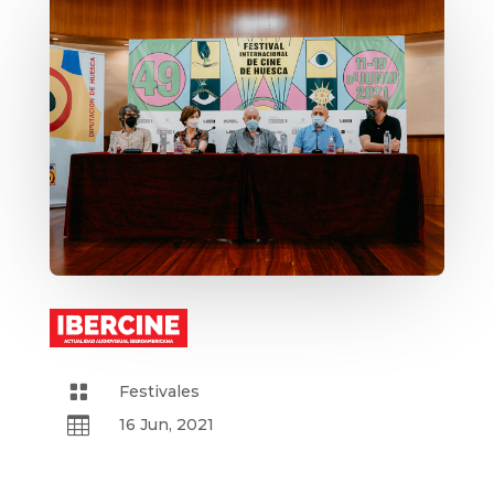

Festivales

16 Jun, 2021