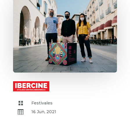

Festivales

16 Jun, 2021