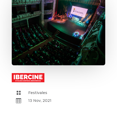

Festivales

13 Nov, 2021