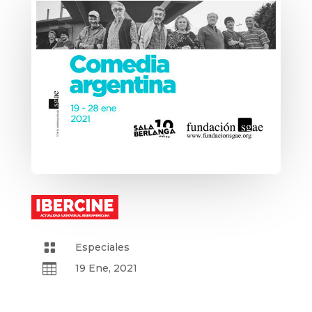

Especiales

19 Ene, 2021