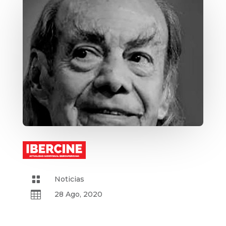

Noticias

28 Ago, 2020