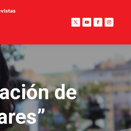
evistas
ación de
ares”