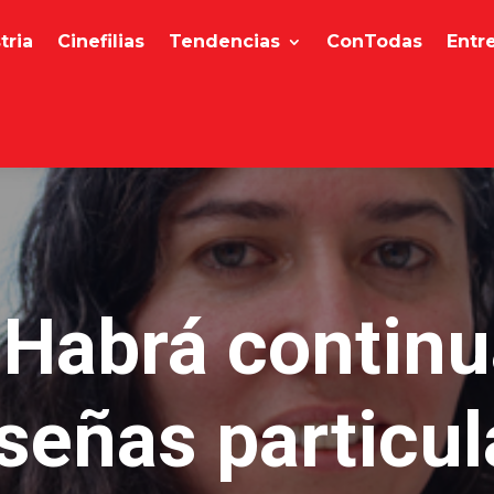
tria
Cinefilias
Tendencias
ConTodas
Entr
 Habrá continu
 señas particul