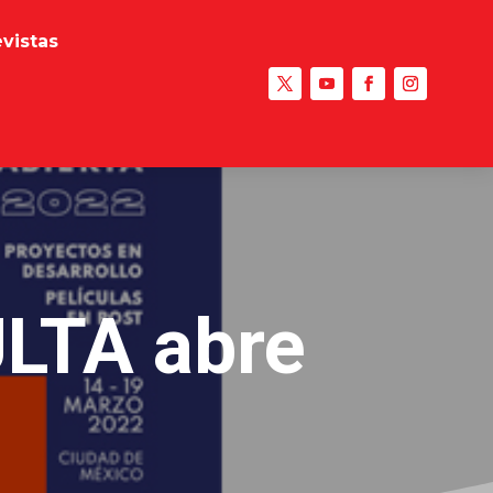
evistas
LTA abre