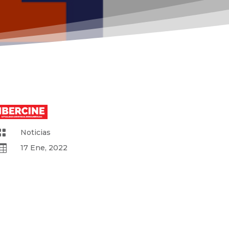

Noticias

17 Ene, 2022