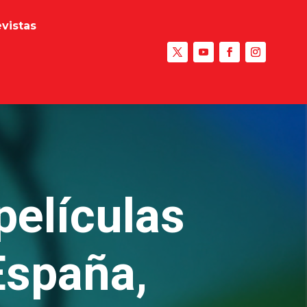
evistas
películas
España,