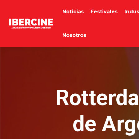
Noticias
Festivales
Indus
Nosotros
Rotterda
de Arg