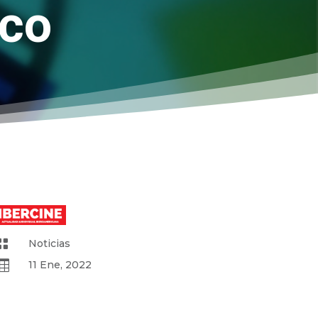
ico

Noticias

11 Ene, 2022