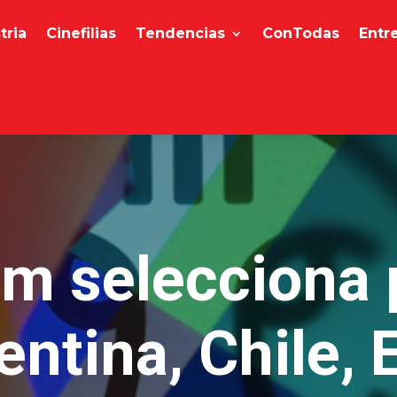
tria
Cinefilias
Tendencias
ConTodas
Entr
m selecciona 
entina, Chile, 