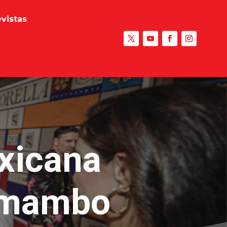
evistas
exicana
l mambo