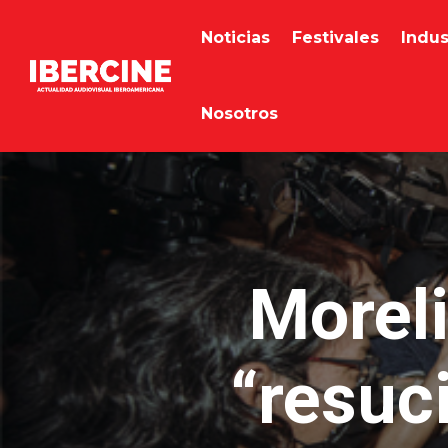
Noticias
Festivales
Indus
Nosotros
Moreli
“resuc