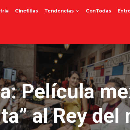
tria
Cinefilias
Tendencias
ConTodas
Entr
a: Película m
ita” al Rey de