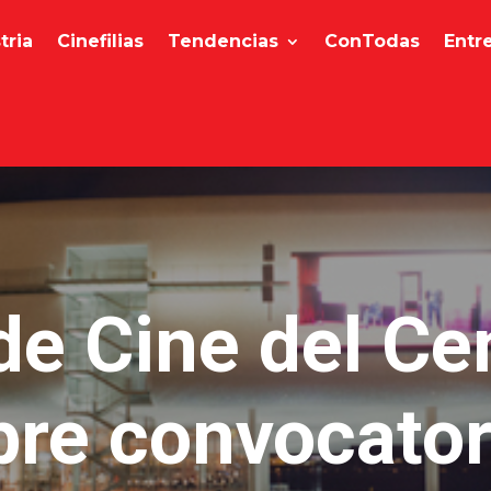
tria
Cinefilias
Tendencias
ConTodas
Entr
e Cine del Ce
bre convocator