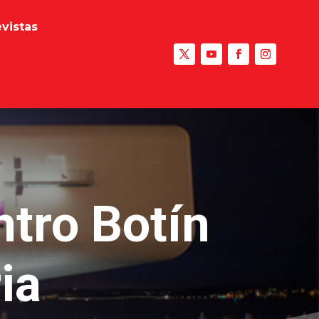
evistas
ntro Botín
ia