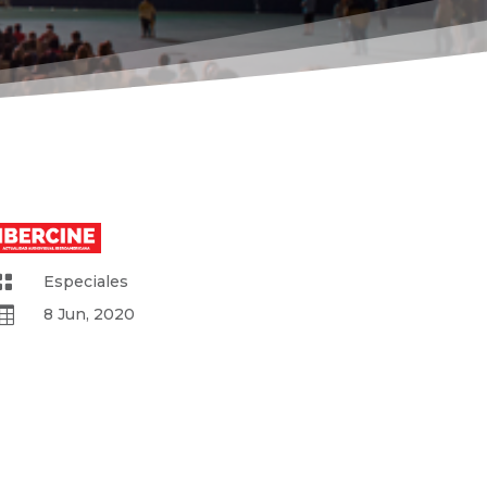

Especiales

8 Jun, 2020