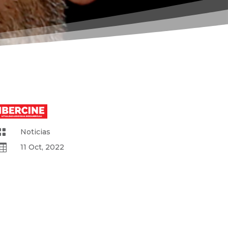

Noticias

11 Oct, 2022