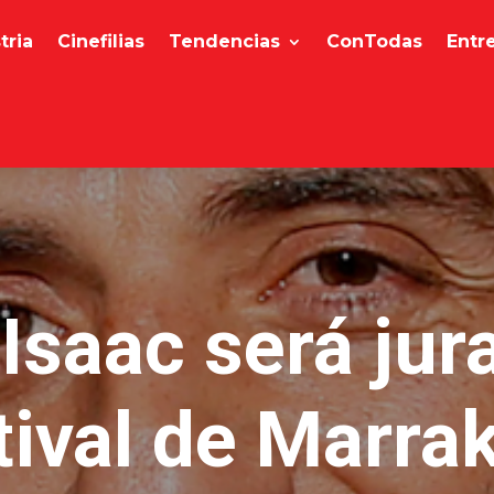
tria
Cinefilias
Tendencias
ConTodas
Entr
Isaac será jur
tival de Marra