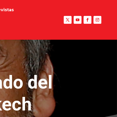
evistas
ado del
kech