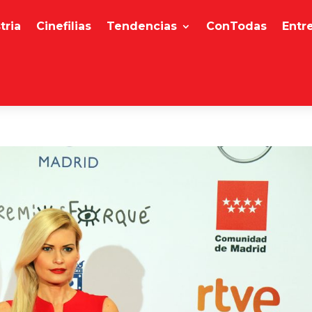
tria
Cinefilias
Tendencias
ConTodas
Entr