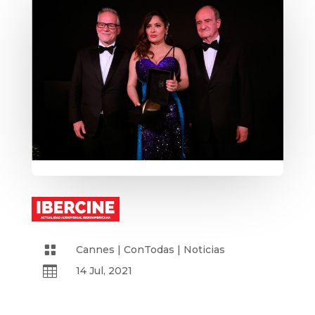

Cannes
|
ConTodas
|
Noticias

14 Jul, 2021