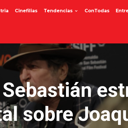
tria
Cinefilias
Tendencias
ConTodas
Entr
 Sebastián est
l sobre Joaq