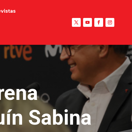
evistas
rena
uín Sabina