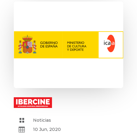

Noticias

10 Jun, 2020