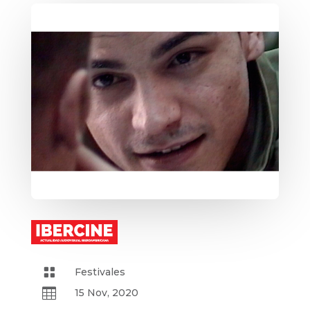

Festivales

15 Nov, 2020