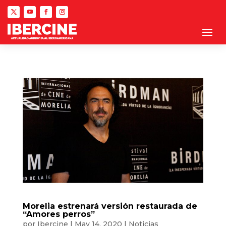
Morelia estrenará versión restaurada de
“Amores perros”
por
Ibercine
|
May 14, 2020
|
Noticias