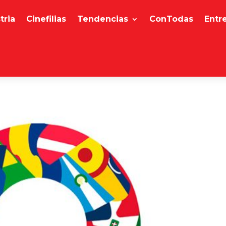
tria
Cinefilias
Tendencias
ConTodas
Entr