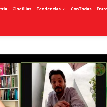
tria
Cinefilias
Tendencias
ConTodas
Entr