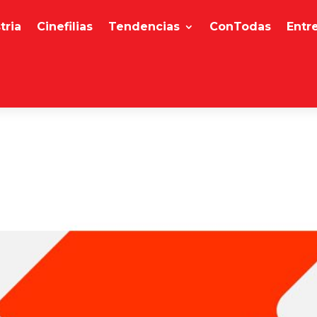
tria
Cinefilias
Tendencias
ConTodas
Entr