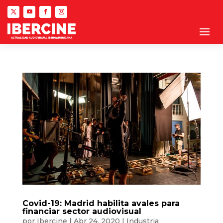
Covid-19: Madrid habilita avales para
financiar sector audiovisual
por
Ibercine
|
Abr 24, 2020
|
Industria