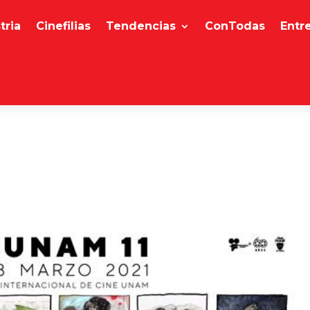
tria
Cinefilias
Tendencias
ConTodas
Entr