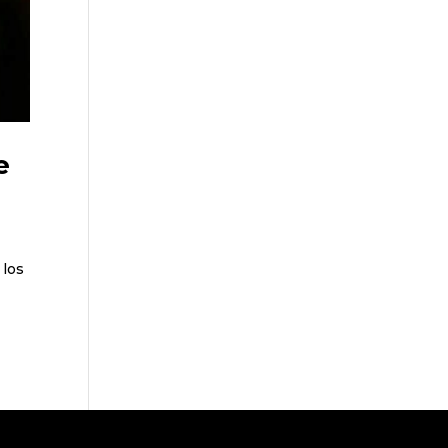
e
 los