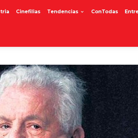
tria
Cinefilias
Tendencias
ConTodas
Entr