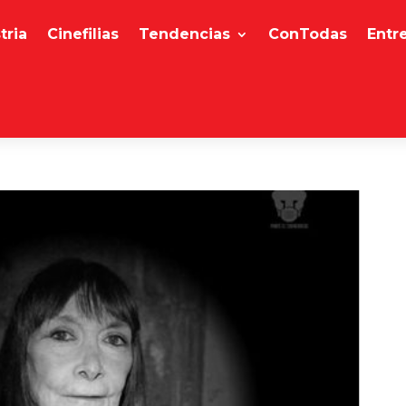
tria
Cinefilias
Tendencias
ConTodas
Entr