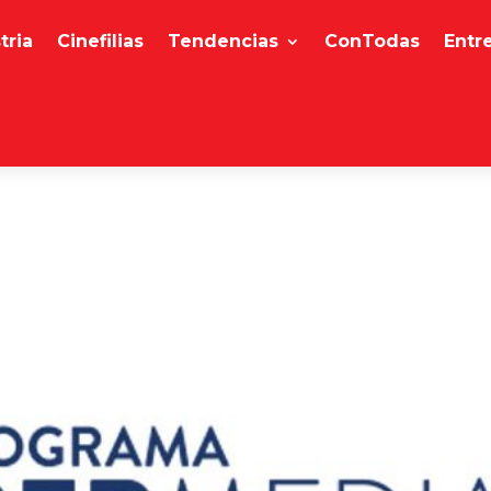
tria
Cinefilias
Tendencias
ConTodas
Entr