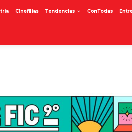
tria
Cinefilias
Tendencias
ConTodas
Entr