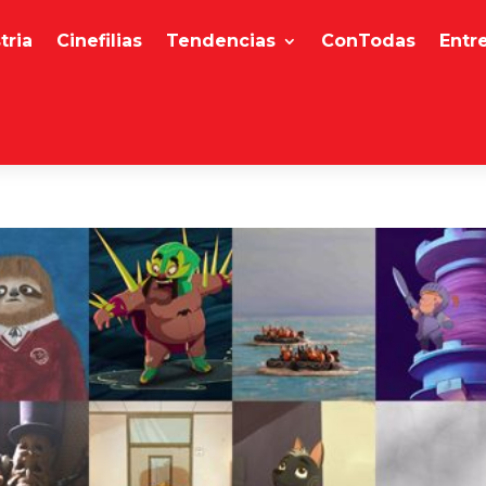
tria
Cinefilias
Tendencias
ConTodas
Entr