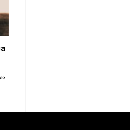
ga
blo