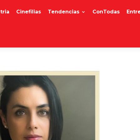
tria
Cinefilias
Tendencias
ConTodas
Entr