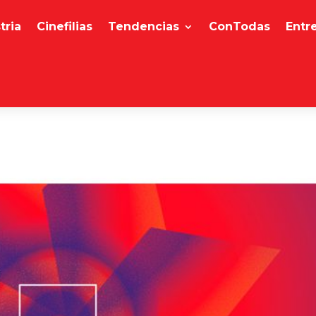
tria
Cinefilias
Tendencias
ConTodas
Entr