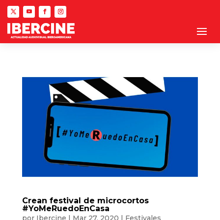
Crean festival de microcortos
#YoMeRuedoEnCasa
por
Ibercine
|
Mar 27, 2020
|
Festivales