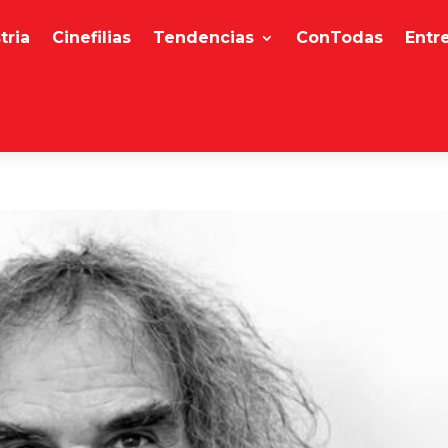
tria
Cinefilias
Tendencias
ConTodas
Entr