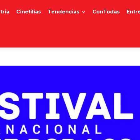
tria
Cinefilias
Tendencias
ConTodas
Entr