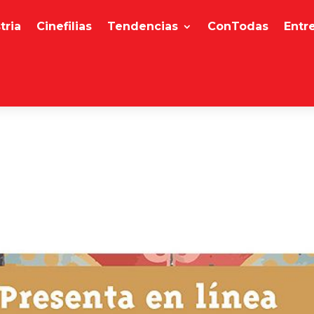
tria
Cinefilias
Tendencias
ConTodas
Entr