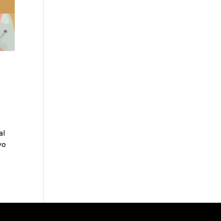
al
yo