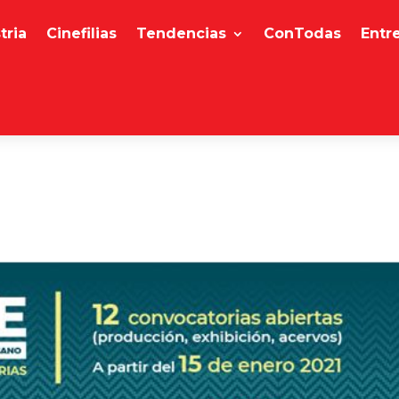
tria
Cinefilias
Tendencias
ConTodas
Entr