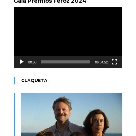
Gala Premios Feroz 2024
Reproductor
de
vídeo
00:00
06:34:52
CLAQUETA