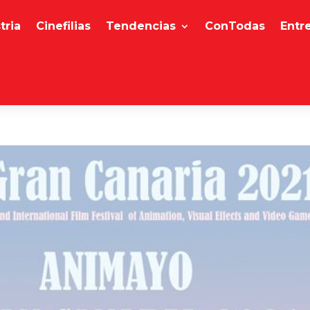
tria
Cinefilias
Tendencias
ConTodas
Entr