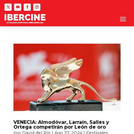
VENECIA: Almodóvar, Larraín, Salles y
Ortega competirán por León de oro
por
David del Río
|
Ago 27, 2024
|
Festivales
,